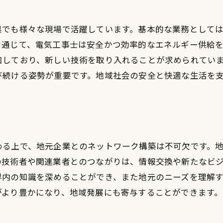
業界の最新動向を知る機会
電気工事士としてのキャリア形成における影響
県でも様々な現場で活躍しています。基本的な業務として
を通じて、電気工事士は安全かつ効率的なエネルギー供給
プロフェッショナルネットワークの構築
加しており、新しい技術を取り入れることが求められてい
実務経験が持つ履歴書での強み
び続ける姿勢が重要です。地域社会の安全と快適な生活を
電気工事士資格取得でキャリアを広げる方法
資格試験対策のポイント
実際の試験事例から学ぶ
資格取得後のキャリア展望
める上で、地元企業とのネットワーク構築は不可欠です。
再資格取得に必要な情報
の技術者や関連業者とのつながりは、情報交換や新たなビ
資格を活かした転職活動の戦略
界内の知識を深めることができ、また地元のニーズを理解
資格保有者向けの専門研修
がより豊かになり、地域発展にも寄与することができます。
エネルギーインフラを支える電気工事士の役割
電力供給の安定性を支える技術