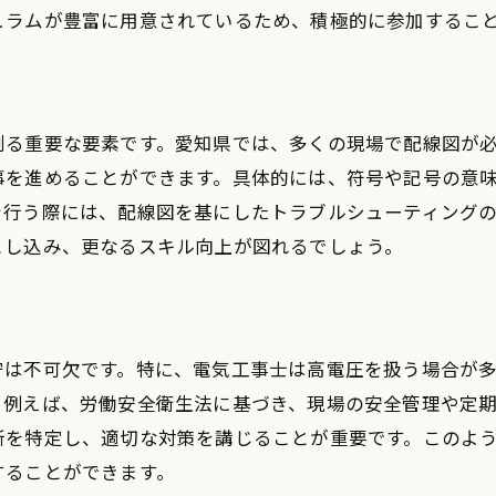
ュラムが豊富に用意されているため、積極的に参加するこ
継続的な学習とスキルアップの重要性
ネットワーキングの活用方法
地元での実績を活かした活動
測る重要な要素です。愛知県では、多くの現場で配線図が
最新技術への積極的な取り組み
事を進めることができます。具体的には、符号や記号の意
顧客満足度を高めるサービスの提供
を行う際には、配線図を基にしたトラブルシューティング
地域社会との良好な関係構築
とし込み、更なるスキル向上が図れるでしょう。
守は不可欠です。特に、電気工事士は高電圧を扱う場合が
。例えば、労働安全衛生法に基づき、現場の安全管理や定
所を特定し、適切な対策を講じることが重要です。このよ
することができます。