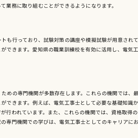
工具の正しい使用法
って業務に取り組むことができるようになります。
コミュニケーションスキルの向上
継続学習の重要性
愛知県での実践的トレーニングを活用する方法
ートも行っており、試験対策の講座や模擬試験が用意され
実地研修プログラムの参加方法
とができます。愛知県の職業訓練校を有効に活用し、電気
技術専門学校での実習体験
最新技術を学ぶセミナーの活用
現場での実践を通じたスキルアップ
同業者との交流での学び
くための専門機関が多数存在します。これらの機関では、
技術向上につながるフィードバックの受け方
とができます。例えば、電気工事士として必要な基礎知識
現場経験を積むためのインターンシップの重要性
育が行われています。また、これらの機関では、資格取得
域の専門機関での学びは、電気工事士としてのキャリアに
インターンシップへの応募方法
現場での実践スキル向上のメリット