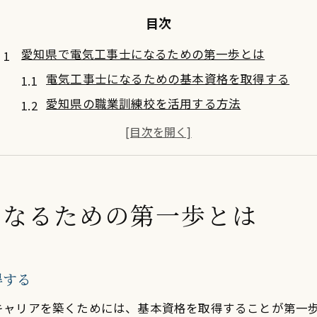
目次
愛知県で電気工事士になるための第一歩とは
電気工事士になるための基本資格を取得する
愛知県の職業訓練校を活用する方法
地域の専門機関で知識を深める手段
電気工事士の業務内容を理解する
地元企業とのネットワークを構築する
キャリアの初期段階で役立つ情報源
になるための第一歩とは
電気工事士が身につけるべき基本スキルとは何か
電気基礎知識の習得
配線図の理解と実践
得する
安全基準の徹底遵守
キャリアを築くためには、基本資格を取得することが第一