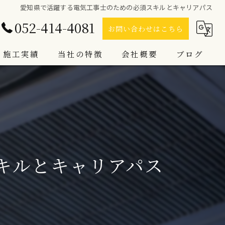
愛知県で活躍する電気工事士のための必須スキルとキャリアパス
052-414-4081
お問い合わせはこちら
施工実績
当社の特徴
会社概要
ブログ
電気設備工事
コラム
LED照明
空調工事
キルとキャリアパス
インターホン
防犯カメラ