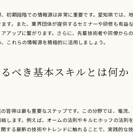
再生可能エネルギー導入の促進
際、初期段階での情報源は非常に重要です。愛知県では、
設備の安全管理と保守
きます。また、業界団体が提供するセミナーや研修も有益
災害時の電力復旧対応
リアアップに繋がります。さらに、先輩技術者や同僚から
地域エネルギー戦略への貢献
め、これらの情報源を積極的に活用しましょう。
未来のエネルギー技術への適応
地域の特性を活かした電気工事士のキャリアパスとは
けるべき基本スキルとは何か
地域需要に基づくスキルの特化
地元企業との連携による成長
地域コミュニティへの貢献活動
愛知県特有のエネルギー課題への対応
識の習得は最も重要なステップです。この分野では、電流
地域資源を活用した新技術の導入
直結します。例えば、オームの法則やキルヒホッフの法則
地域特性を反映した職場環境の選び方
に関する最新の技術やトレンドに触れることで、実践的な
愛知県で電気工事士として成功するための秘訣