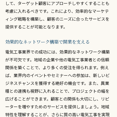
して、ターゲット顧客にアプローチしやすくすることも
初めてのプロジェクトを成功させるための
考慮に入れるべきです。これにより、効率的なマーケテ
心得
ィング戦略を構築し、顧客のニーズに合ったサービスを
顧客満足度を高めるための対応術
提供することが可能となります。
トラブルシューティングの基本と応用
継続的な成長を実現するための学び
効果的なネットワーク構築で開業を支える
コミュニティへの貢献とネットワーク拡大
電気工事業界での成功には、効果的なネットワーク構築
電気工事で独立するための必須知識とスキルア
が不可欠です。地域の企業や他の電気工事業者との信頼
ップ方法
関係を築くことで、より多くの受注を得られます。例え
ば、業界内のイベントやセミナーへの参加は、新しいビ
電気工事技術者に求められる基本スキル
ジネスチャンスを獲得する絶好の機会です。また、異業
最新技術に対応するための研修と教育
種との連携も視野に入れることで、プロジェクトの幅を
資格取得の重要性とそのプロセス
広げることができます。顧客との関係も大切にし、リピ
日々の業務に役立つ実践的なスキル
ーターを増やすためのサービスを提供しましょう。地域
スキルアップのためのリソース活用法
特性を理解することが、さらに質の高い電気工事を実現