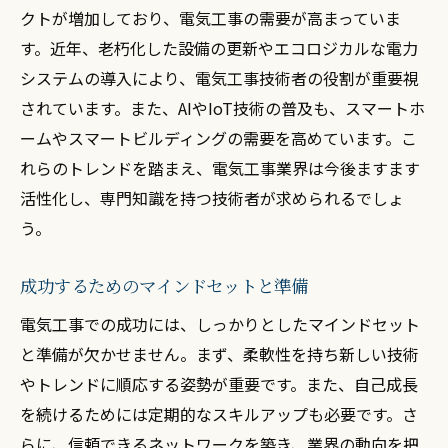
法改正に対応するための定期的な情報更新
クトが増加しており、電気工事の需要が高まっていま
法的トラブルを避けるための注意点
す。近年、老朽化した設備の更新やエコロジカルな電力
システムの導入により、電気工事技術者の役割が重要視
効果的な事業計画で電気工事開業を成功へ導く
されています。また、AIやIoT技術の普及も、スマートホ
電気工事事業計画の基本構成とは
ームやスマートビルディングの需要を高めています。こ
競争力を高めるための差別化戦略
れらのトレンドを踏まえ、電気工事業界は今後ますます
収益性を確保するための価格設定と見積も
活性化し、専門知識を持つ技術者が求められるでしょ
り
う。
リスク管理とリスク回避策の策定
マーケティング戦略で顧客を引き寄せる
成功するためのマインドセットと準備
事業計画を実行に移すための行動計画
電気工事での成功には、しっかりとしたマインドセット
電気工事開業に必要な資金調達の実践的アプロ
と準備が欠かせません。まず、柔軟性を持ち新しい技術
ーチ
やトレンドに順応する姿勢が重要です。また、自己成長
開業資金の具体的な内訳と必要額
を続けるためには定期的なスキルアップも必要です。さ
らに、信頼できるネットワークを築き、業界の動向を把
自己資金と外部資金のバランスを考える