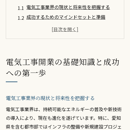
電気工事業界の現状と将来性を把握する
成功するためのマインドセットと準備
独立開業に必要な基礎知識とスキル
市場調査とターゲット顧客の特定方法
効果的なネットワーク構築で開業を支える
電気工事開業に向けた資源とリソースの活
電気工事開業の基礎知識と成功
用
への第一歩
電気工事業界の法律と規制を理解する重要性
まずは押さえておきたい法律と規制
電気工事士免許取得のプロセスと重要性
電気工事業界の現状と将来性を把握する
安全基準と遵守すべきガイドライン
電気工事業界は、持続可能なエネルギーの普及や新技術
コンプライアンスの意識を高め、信頼を築
の導入により、現在も進化を遂げています。特に、愛知
く
県を含む都市部ではインフラの整備や新規建設プロジェ