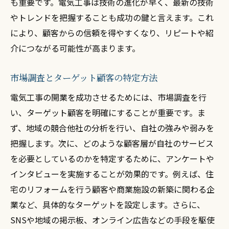
も重要です。電気工事は技術の進化が早く、最新の技術
成功事例に学ぶユウアイ電設のサポート効
やトレンドを把握することも成功の鍵と言えます。これ
果
により、顧客からの信頼を得やすくなり、リピートや紹
最新の電気工事業界トレンドを押さえて開業を
介につながる可能性が高まります。
有利に進める
スマートホーム技術の進化と電気工事
市場調査とターゲット顧客の特定方法
再生可能エネルギーと電気工事の融合
電気工事の開業を成功させるためには、市場調査を行
IoT技術がもたらす新たな電気工事の可能性
い、ターゲット顧客を明確にすることが重要です。ま
業界の最新技術と革新の取り入れ方
ず、地域の競合他社の分析を行い、自社の強みや弱みを
持続可能な開業を目指すエコフレンドリー
把握します。次に、どのような顧客層が自社のサービス
戦略
を必要としているのかを特定するために、アンケートや
インタビューを実施することが効果的です。例えば、住
未来の電気工事業界を牽引するための準備
宅のリフォームを行う顧客や商業施設の新築に関わる企
電気工事開業者のための具体的なステップとア
業など、具体的なターゲットを設定します。さらに、
ドバイス
SNSや地域の掲示板、オンライン広告などの手段を駆使
開業前の準備とチェックリスト