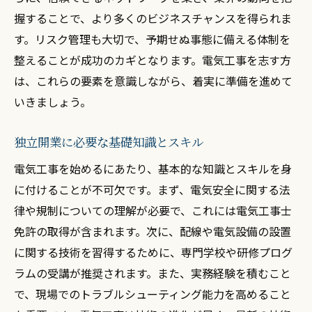
握することで、より多くのビジネスチャンスを得られま
銀行融資を受けるための条件とプロセス
す。リスク管理も大切で、予期せぬ事態に備える体制を
クラウドファンディングを活用した資金調
整えることが成功のカギとなります。電気工事を志す方
達
は、これらの要素を意識しながら、着実に準備を進めて
政府の助成金や補助金の活用方法
いきましょう。
投資家へのプレゼンテーションと資金獲得
術
独立開業に必要な基礎知識とスキル
株式会社ユウアイ電設が提供する電気工事開業
電気工事を始めるにあたり、基本的な知識とスキルを身
サポート
に付けることが不可欠です。まず、電気安全に関する法
ユウアイ電設の開業支援プログラムの特徴
律や規制についての理解が必要で、これには電気工事士
技術研修でスキルアップを実現
免許の取得が含まれます。次に、配線や電気設備の設置
ビジネスコンサルティングで成功を支える
に関する技術を習得するために、専門学校や研修プログ
ラムの受講が推奨されます。また、実務経験を積むこと
免許取得支援と資格取得プログラム
で、現場でのトラブルシューティング能力を高めること
開業後のフォローアップと継続的サポート