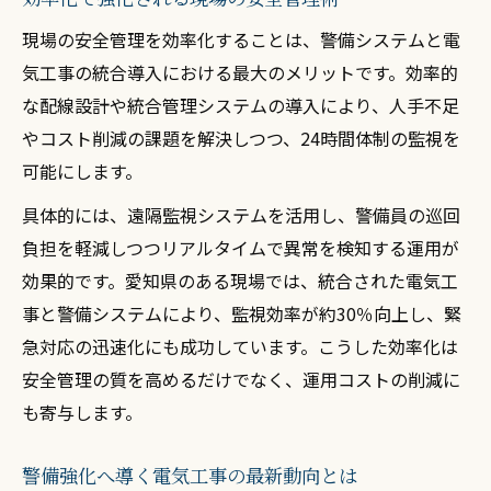
セキュリティ強化に不可欠な電気工事技術
現場の安全管理を効率化することは、警備システムと電
統合型警備で重視すべき電気工事の視点
気工事の統合導入における最大のメリットです。効率的
電気工事で強まる統合セキュリティの信頼
な配線設計や統合管理システムの導入により、人手不足
性
やコスト削減の課題を解決しつつ、24時間体制の監視を
最新技術が変える現場の安全対策
可能にします。
最新電気工事技術で進化する現場の安全
具体的には、遠隔監視システムを活用し、警備員の巡回
AI活用した電気工事が警備に与える影響
負担を軽減しつつリアルタイムで異常を検知する運用が
遠隔監視対応の電気工事最新トレンド
効果的です。愛知県のある現場では、統合された電気工
事と警備システムにより、監視効率が約30％向上し、緊
現場の安全性を高める電気工事の新技術
急対応の迅速化にも成功しています。こうした効率化は
最新電気工事で叶える省人化＆効率警備
安全管理の質を高めるだけでなく、運用コストの削減に
信頼できる電気工事で安心を築く方法
も寄与します。
安心を支える信頼性高い電気工事の選び方
実績ある電気工事が現場の安全を守る理由
警備強化へ導く電気工事の最新動向とは