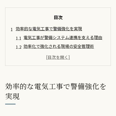
目次
効率的な電気工事で警備強化を実現
電気工事が警備システム連携を支える理由
効率化で強化される現場の安全管理術
警備強化へ導く電気工事の最新動向とは
電気工事によるセキュリティ向上の実例紹
介
警備体制強化に最適な電気工事の選び方
効率的な電気工事で警備強化を
警備システム導入に求められる電気工事の工夫
実現
警備システムに不可欠な電気工事の工夫点
効率的設計がもたらす警備システムの安定
性