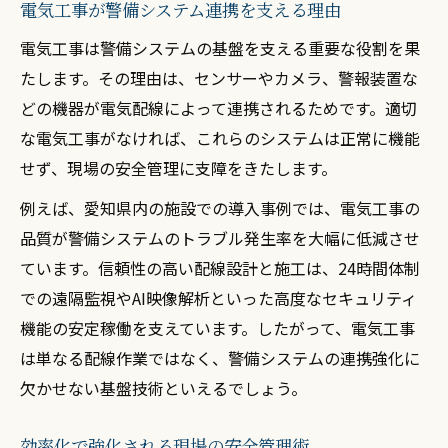
電気工事が警備システム連携を支える理由
電気工事で実現する警備機器の最適配置法
電気工事は警備システムの基盤を支える重要な役割を果
警備導入時の電気工事トラブル回避ポイン
たします。その理由は、センサーやカメラ、警報装置な
ト
どの機器が電気配線によって連携されるためです。適切
電気工事が左右する警備性能の向上術
な電気工事がなければ、これらのシステムは正常に機能
愛知県で進化する安全管理の新潮流
せず、現場の安全管理に支障をきたします。
愛知県の安全管理を変える電気工事の潮流
例えば、愛知県内の施設での導入事例では、電気工事の
電気工事が導く最新の安全管理手法とは
品質が警備システムのトラブル発生率を大幅に低減させ
進化する警備に適応する電気工事の実像
ています。信頼性の高い配線設計と施工は、24時間体制
愛知県で注目される電気工事技術の進化
での遠隔監視やAI映像解析といった高度なセキュリティ
機能の安定稼働を支えています。したがって、電気工事
安全管理強化に役立つ電気工事の取り組み
は単なる配線作業ではなく、警備システムの連携強化に
統合型セキュリティを支える電気工事とは
欠かせない基盤技術といえるでしょう。
統合型セキュリティ実現の電気工事要素
電気工事が叶える防犯・防災システム連携
効率化で強化される現場の安全管理術