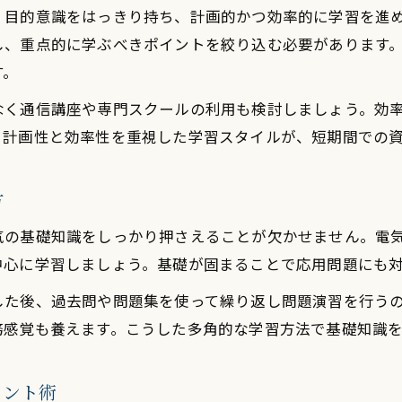
合格者が実践する電気工事士学習法の特徴
、目的意識をはっきり持ち、計画的かつ効率的に学習を進
電気工事士試験に最適な教材と活用方法
し、重点的に学ぶべきポイントを絞り込む必要があります
忙しい人向け電気工事士合格計画の立て方
す。
電気工事士合格へ隙間時間を活かす学習法
なく通信講座や専門スクールの利用も検討しましょう。効
忙しい社会人でも続く電気工事士勉強計画
、計画性と効率性を重視した学習スタイルが、短期間での
電気工事士を仕事や家庭と両立して目指す工夫
電気工事士資格取得の時間管理ポイント
方
実践的な電気工事士学習計画の立て方解説
気の基礎知識をしっかり押さえることが欠かせません。電
独学で電気工事士に合格する秘訣とは
中心に学習しましょう。基礎が固まることで応用問題にも
電気工事士を独学で目指すメリットとは
した後、過去問や問題集を使って繰り返し問題演習を行う
独学で押さえるべき電気工事士学習ポイント
務感覚も養えます。こうした多角的な学習方法で基礎知識
電気工事士独学合格に役立つ教材の選び方
独学で効率良く電気工事士を学ぶ勉強法
メント術