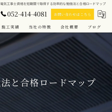
電気工事士資格を短期間で取得する効率的な勉強法と合格ロードマップ
052-414-4081
お問い合わせはこちら
施工実績
当社の特徴
会社概要
ブログ
電気設備工事
コラム
LED照明
空調工事
強法と合格ロードマップ
インターホン
防犯カメラ