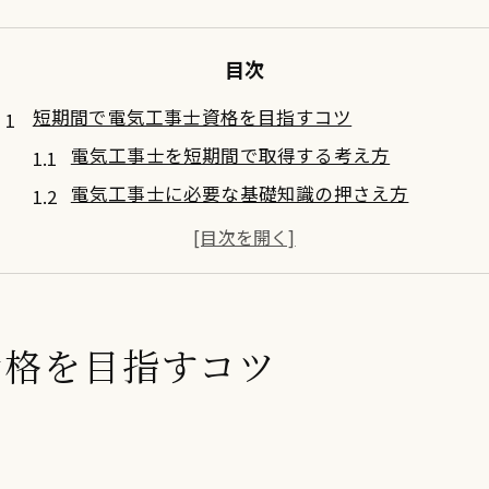
目次
短期間で電気工事士資格を目指すコツ
電気工事士を短期間で取得する考え方
電気工事士に必要な基礎知識の押さえ方
効率良く電気工事を学ぶタイムマネジメント術
短期間合格に役立つ電気工事士勉強法とは
電気工事士資格取得でよくある失敗と回避策
効率重視の電気工事士学習戦略を紹介
資格を目指すコツ
電気工事士試験に効く時短学習の工夫
効率的な電気工事士勉強スケジュールの作り方
電気工事士合格へ直結する優先順位の立て方