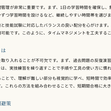
合格者の体験談に学ぶ電気工事士独学術
間管理が非常に重要です。まず、1日の学習時間を確保し、
技能試験対策を劇的に進める実践的手法
分ずつ学習時間を設けるなど、継続しやすい時間帯を選び
電気工事士技能試験の出題傾向と対策法
験と技能試験に対応したバランスの良い配分を心がけます
実技力を高める電気工事士技能練習のコツ
用可能です。このように、タイムマネジメントを工夫する
電気工事士技能試験に役立つ勉強アプリ活用術
短期間で身につく電気工事士技能試験のポイント
とは
電気工事士技能対策で重要な工具の選び方
を取り入れることが不可欠です。まず、過去問題の反復演
アプリや動画で学ぶ電気工事士勉強法
では、実技練習を繰り返すことで手順や工具の使い方に慣
電気工事士学習に役立つおすすめアプリ紹介
ることで、理解が難しい部分も視覚的に学べ、短時間で効
動画教材を使った電気工事士勉強法の利点
す。これらの方法を組み合わせることで、短期間合格に大
電気工事士合格へ導くスマホ活用学習術
電気工事士勉強サイトやアプリの選び方
回避策
忙しくても続く電気工事士動画学習の方法