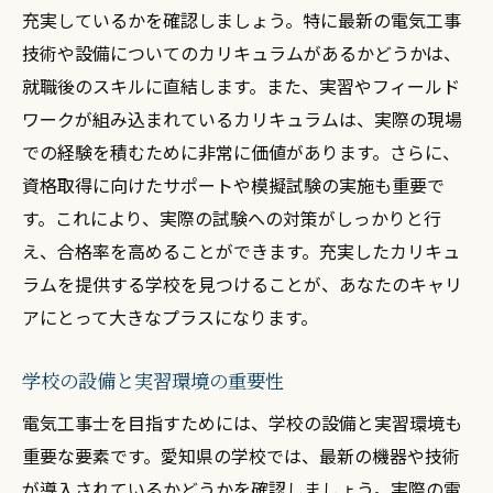
地域別に見る選択肢
充実しているかを確認しましょう。特に最新の電気工事
奨学金制度がある学校
技術や設備についてのカリキュラムがあるかどうかは、
卒業生のキャリアパスを知る
就職後のスキルに直結します。また、実習やフィールド
ワークが組み込まれているカリキュラムは、実際の現場
愛知県の電気工事士養成校で学ぶ最新技術とそ
での経験を積むために非常に価値があります。さらに、
の魅力
資格取得に向けたサポートや模擬試験の実施も重要で
最新技術の習得がもたらすメリット
す。これにより、実際の試験への対策がしっかりと行
カリキュラムに組み込まれた最先端技術
え、合格率を高めることができます。充実したカリキュ
最新の業界トレンドを学ぶ方法
ラムを提供する学校を見つけることが、あなたのキャリ
実践的な技術研修の重要性
アにとって大きなプラスになります。
技術革新を活かした教育内容
専門外のスキルも磨ける環境
学校の設備と実習環境の重要性
キャリアアップを目指す電気工事士に必要な資
電気工事士を目指すためには、学校の設備と実習環境も
格取得の方法
重要な要素です。愛知県の学校では、最新の機器や技術
資格取得のための学習プラン
が導入されているかどうかを確認しましょう。実際の電