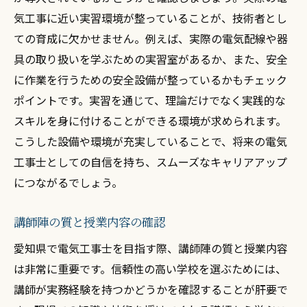
気工事に近い実習環境が整っていることが、技術者とし
電気工事士試験の合格率を上げる秘訣
ての育成に欠かせません。例えば、実際の電気配線や器
資格取得に役立つ参考書の選び方
具の取り扱いを学ぶための実習室があるか、また、安全
資格試験対策講座の活用法
に作業を行うための安全設備が整っているかもチェック
実務経験が活きる資格取得のメリット
ポイントです。実習を通じて、理論だけでなく実践的な
資格取得がもたらすキャリアの広がり
スキルを身に付けることができる環境が求められます。
実践的なトレーニングを提供する愛知県の電気
こうした設備や環境が充実していることで、将来の電気
工事士学校
工事士としての自信を持ち、スムーズなキャリアアップ
現場に即したトレーニングの内容
につながるでしょう。
トレーニング施設の充実度をチェック
講師陣の質と授業内容の確認
現場で役立つスキルの習得方法
愛知県で電気工事士を目指す際、講師陣の質と授業内容
インターンシップの活用方法
は非常に重要です。信頼性の高い学校を選ぶためには、
実践を重視した学習環境の魅力
講師が実務経験を持つかどうかを確認することが肝要で
企業連携による実践訓練の効果