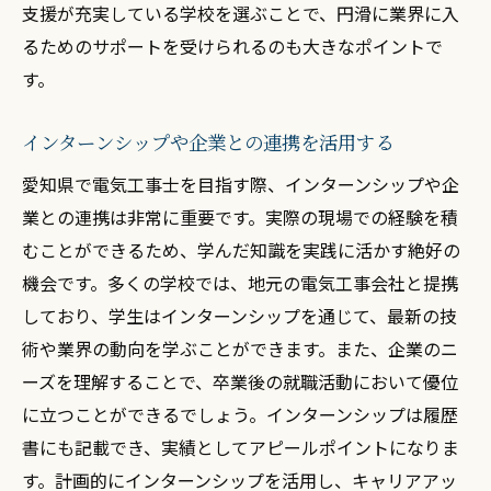
支援が充実している学校を選ぶことで、円滑に業界に入
キャリア形成に役立つ地元のネットワーク
るためのサポートを受けられるのも大きなポイントで
地域に密着した技術者のメリット
す。
地元でのキャリアアップの可能性
インターンシップや企業との連携を活用する
電気工事士を目指すために知っておきたい愛知
県の教育プログラム
愛知県で電気工事士を目指す際、インターンシップや企
業との連携は非常に重要です。実際の現場での経験を積
プログラムに含まれる実習の内容
むことができるため、学んだ知識を実践に活かす絶好の
資格取得を支援するプログラムの紹介
機会です。多くの学校では、地元の電気工事会社と提携
教育プログラムの選び方とポイント
しており、学生はインターンシップを通じて、最新の技
愛知県内で利用可能な補助金制度
術や業界の動向を学ぶことができます。また、企業のニ
プログラムの特色とその効果
ーズを理解することで、卒業後の就職活動において優位
地域社会と連携した教育プログラム
に立つことができるでしょう。インターンシップは履歴
書にも記載でき、実績としてアピールポイントになりま
す。計画的にインターンシップを活用し、キャリアアッ