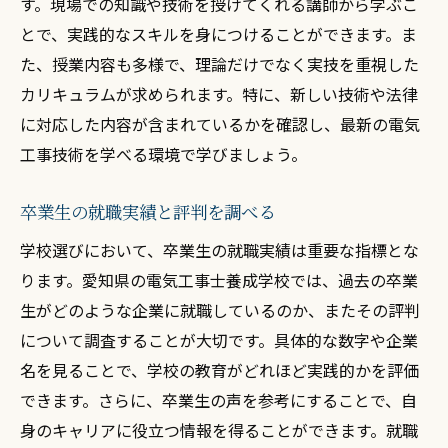
す。現場での知識や技術を授けてくれる講師から学ぶこ
愛知県で電気工事士としての未来を切り開く学
とで、実践的なスキルを身につけることができます。ま
校探しのコツ
た、授業内容も多様で、理論だけでなく実技を重視した
希望するキャリアパスに合った学校選び
カリキュラムが求められます。特に、新しい技術や法律
学校見学で確認すべきポイント
に対応した内容が含まれているかを確認し、最新の電気
卒業生の声を参考にするメリット
工事技術を学べる環境で学びましょう。
学校選びで重視するべき授業内容
卒業生の就職実績と評判を調べる
地域における学校の評判を調べる
学校選びにおいて、卒業生の就職実績は重要な指標とな
長期的な視点での学校選びの重要性
ります。愛知県の電気工事士養成学校では、過去の卒業
愛知県での電気工事技術学習がキャリアに与え
生がどのような企業に就職しているのか、またその評判
る影響
について調査することが大切です。具体的な数字や企業
地域での需要が高いスキルを学ぶ
名を見ることで、学校の教育がどれほど実践的かを評価
地域社会への貢献とキャリアの関連性
できます。さらに、卒業生の声を参考にすることで、自
愛知県特有の電気工事案件に携わるチャン
身のキャリアに役立つ情報を得ることができます。就職
ス