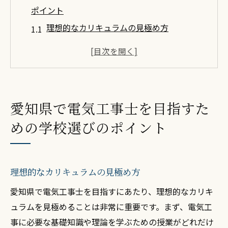
ポイント
理想的なカリキュラムの見極め方
学校の設備と実習環境の重要性
講師陣の質と授業内容の確認
卒業生の就職実績と評判を調べる
インターンシップや企業との連携を活用す
愛知県で電気工事士を目指すた
る
めの学校選びのポイント
交通アクセスと通学の利便性を考える
電気工事士になるための愛知県内のおすすめ学
校一覧
理想的なカリキュラムの見極め方
実績ある学校の紹介
愛知県で電気工事士を目指すにあたり、理想的なカリキ
推薦される学校の特徴
ュラムを見極めることは非常に重要です。まず、電気工
学校選びの際のチェックポイント
事に必要な基礎知識や理論を学ぶための授業がどれだけ