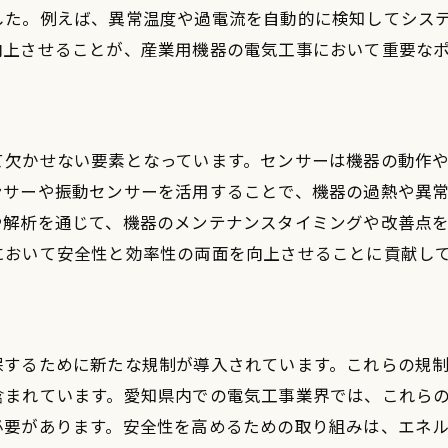
デジタルツイン技術の応用
した。例えば、異常温度や過電流を自動的に検知してシス
再生可能エネルギーとの統合
向上させることが、産業用機器の電気工事において重要な
省エネ機器の選定と設置
業用機器における電気工事の役割とその未来展望
産業用機器のメンテナンス新技術
て欠かせない要素となっています。センサーは機器の動作
予知保全によるダウンタイム削減
ンサーや振動センサーを活用することで、機器の過熱や異
や解析を通じて、機器のメンテナンスタイミングや改善点
産業用IoTと電気工事の連携
において安全性と効率性の両面を向上させることに貢献し
自動化機器の電気工事
リモート監視システムの導入
未来の電気工事技術とその展望
マートメーター導入による電気工事の変革とその影響
保するために新たな規制が導入されています。これらの規
含まれています。愛知県内での電気工事業界では、これら
スマートメーターの基本原理
必要があります。安全性を高めるための取り組みは、エネ
設置工事の手順と注意点