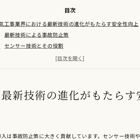
目次
気工事業界における最新技術の進化がもたらす安全性向上
最新技術による事故防止策
センサー技術とその役割
安全性を高めるための新たな規制
自動化技術と安全管理の連携
訓練プログラムと技術者のスキル向上
安全監査のための最新ツール
る最新技術の進化がもたらす
ネルギー効率化の鍵を握る電気工事の最新技術
エネルギー効率を最適化する方法
スマートメーターの導入と効果
EMS導入によるエネルギー管理の進化
導入は事故防止策に大きく貢献しています。センサー技術