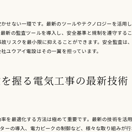
新技術導入のメリットと課題
電気工事とサステナビリティ
欠かせない一環です。最新のツールやテクノロジーを活用
技術革新がもたらす効率化
、最新の監査ツールを導入し、安全基準と規制を遵守する
人工知能と電気工事の融合
事故リスクを最小限に抑えることができます。安全監査は
未来の産業界に向けた準備
会社ユウアイ電設はその一翼を担っています。
全性と効率を追求する電気工事の最新アプローチ
リスク管理と安全対策
鍵を握る電気工事の最新技術
最新機器の導入効果
効率化を実現する新技術
安全性向上のためのトレーニング
作業プロセスの最適化
効率を最適化する方法は極めて重要です。最新の技術を活
事例紹介：成功したプロジェクト
ーターの導入、電力ピークの制御など、様々な取り組みが
業用機器のための電気工事：最新技術がもたらす利点