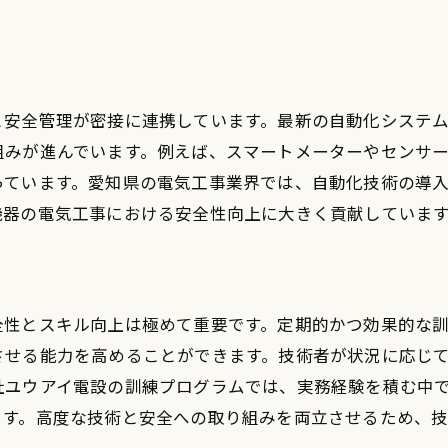
データ収集と解析の進化
スマートグリッドとの連携
導入事例とその効果
と安全管理が密接に連携しています。最新の自動化システ
将来のスマートメーター技術
組みが進んでいます。例えば、スマートメーターやセンサ
ネルギーマネジメントシステム（EMS）が電気工事に与え
っています。愛知県の電気工事業界では、自動化技術の導
EMSの基本機能と利点
機器の電気工事における安全性向上に大きく貢献していま
導入プロセスと電気工事
リアルタイムモニタリングの活用
エネルギーコスト削減効果
全性とスキル向上は極めて重要です。定期的かつ効果的な
異常検知とトラブルシューティング
させる能力を高めることができます。技術者が状況に応じ
将来的なEMSの進化
社ユウアイ電設の訓練プログラムでは、実務経験を積む中
気工事技術の革新がもたらす産業界の変貌
ます。高度な技術と安全への取り組みを両立させるため、
産業界における電気工事の重要性