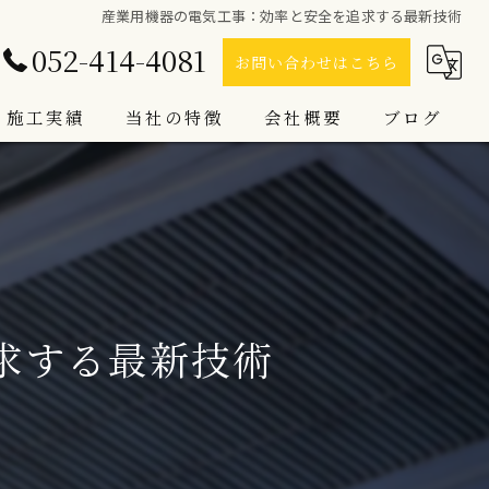
産業用機器の電気工事：効率と安全を追求する最新技術
052-414-4081
お問い合わせはこちら
施工実績
当社の特徴
会社概要
ブログ
電気設備工事
コラム
LED照明
空調工事
求する最新技術
インターホン
防犯カメラ