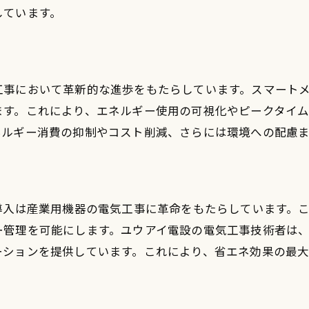
しています。
新技術導入によるコスト削減
メンテナンス作業の効率化
リモート監視と管理システム
工事において革新的な進歩をもたらしています。スマート
エネルギー消費の最適化
ます。これにより、エネルギー使用の可視化やピークタイ
生産性向上とダウンタイム削減
ネルギー消費の抑制やコスト削減、さらには環境への配慮
産業用機器の長寿命化
導入は産業用機器の電気工事に革命をもたらしています。
管理を可能にします。ユウアイ電設の電気工事技術者は、
ーションを提供しています。これにより、省エネ効果の最